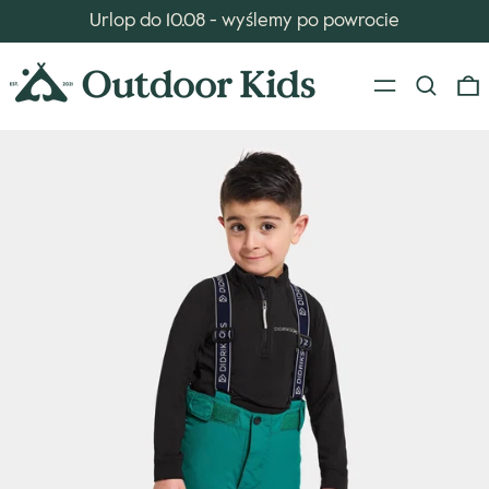
Urlop do 10.08 - wyślemy po powrocie
Menu
Szukaj