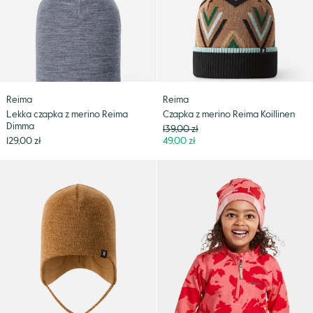
Dimma
Reima
Reima
Lekka czapka z merino Reima
Czapka z merino Reima Koillinen
Dimma
Cena
139,00 zł
Niższa
129,00 zł
49,00 zł
cena
Czapka
Czapka
z
z
cienkiej
polaru
dzianiny
Didriksons
Reima
Jadis
Latvat
Beanie