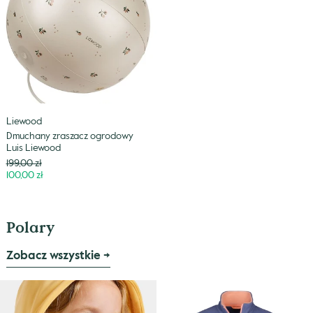
Luis
Liewood
Liewood
Dmuchany zraszacz ogrodowy
Luis Liewood
Cena
199,00 zł
Niższa
100,00 zł
cena
Polary
Zobacz wszystkie →
Bluza
Dziewczęcy
techniczna
gruby