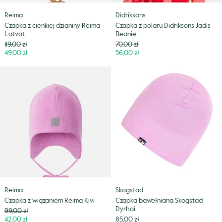
Reima
Didriksons
Czapka z cienkiej dzianiny Reima
Czapka z polaru Didriksons Jadis
Latvat
Beanie
Cena
Cena
119,00 zł
70,00 zł
Niższa
Niższa
49,00 zł
56,00 zł
cena
cena
Czapka
Czapka
z
bawełniana
wiązaniem
Skogstad
Reima
Dyrhoi
Kivi
Reima
Skogstad
Czapka z wiązaniem Reima Kivi
Czapka bawełniana Skogstad
Dyrhoi
Cena
99,00 zł
Niższa
42,00 zł
85,00 zł