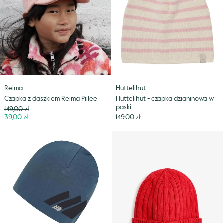
Reima
dzianinowa
Piilee
w
paski
Reima
Huttelihut
Czapka z daszkiem Reima Piilee
Huttelihut - czapka dzianinowa w
paski
Cena
149,00 zł
Niższa
39,00 zł
149,00 zł
cena
Czapka
Bobo
Skogstad
Choses
Nibba
-
czapka
z
literkami
Baby
Bobo