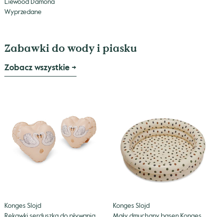
Liewood Damona
Wyprzedane
Zabawki do wody i piasku
Zobacz wszystkie →
Rękawki
Mały
serduszka
dmuchany
do
basen
pływania
Konges
Konges
Slojd
Slojd
Swan
Konges Slojd
Konges Slojd
Rękawki serduszka do pływania
Mały dmuchany basen Konges