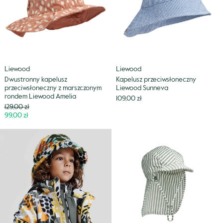
rondem
Liewood
Amelia
Liewood
Liewood
Dwustronny kapelusz
Kapelusz przeciwsłoneczny
przeciwsłoneczny z marszczonym
Liewood Sunneva
rondem Liewood Amelia
109,00 zł
Cena
129,00 zł
Niższa
99,00 zł
cena
Kapelusz
Kapelusz
pluszowy
przeciwsłoneczny
Reima
seersucker
Piletys
Liewood
Lusio