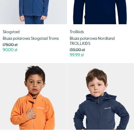
Skogstad
Trollkids
Bluza polarowa Skogstad Troms
Bluza polarowa Nordland
TROLLKIDS
Cena
179,00 zł
Niższa
Cena
90,00 zł
135,00 zł
cena
Niższa
99,99 zł
cena
Bluza
Bluza
polarowa
techniczna
Didriksons
Didriksons
Monte
Corin