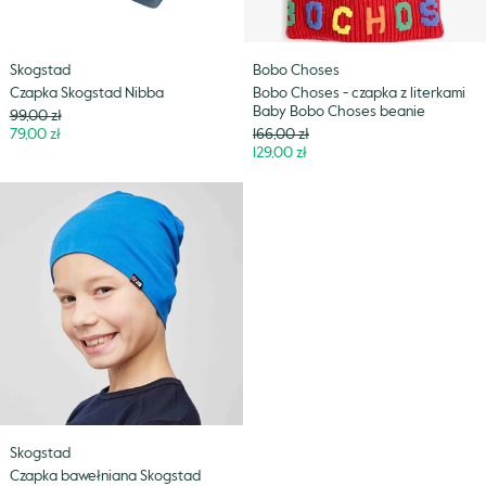
Choses
beanie
Skogstad
Bobo Choses
Czapka Skogstad Nibba
Bobo Choses - czapka z literkami
Baby Bobo Choses beanie
Cena
99,00 zł
Niższa
Cena
79,00 zł
166,00 zł
cena
Niższa
129,00 zł
cena
Czapka
bawełniana
Skogstad
Dyrhoi
Skogstad
Czapka bawełniana Skogstad