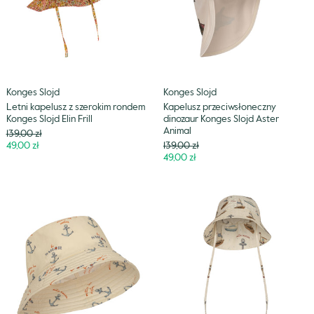
Konges
Aster
Slojd
Animal
Elin
Frill
Konges Slojd
Konges Slojd
Letni kapelusz z szerokim rondem
Kapelusz przeciwsłoneczny
Konges Slojd Elin Frill
dinozaur Konges Slojd Aster
Animal
Cena
139,00 zł
Niższa
Cena
49,00 zł
139,00 zł
cena
Niższa
49,00 zł
cena
Kapelusz
Kapelusz
przeciwsłoneczny
przeciwsłoneczny
Konges
z
Slojd
bawełny
Asnou
z
certyfikatem
GOTS
Konges
Slojd