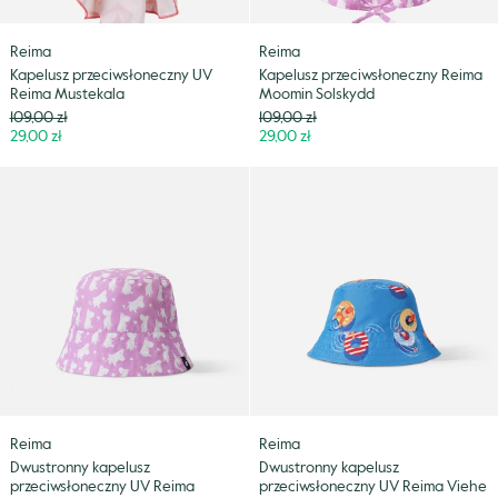
Reima
Reima
Kapelusz przeciwsłoneczny UV
Kapelusz przeciwsłoneczny Reima
Reima Mustekala
Moomin Solskydd
Cena
Cena
109,00 zł
109,00 zł
Niższa
Niższa
29,00 zł
29,00 zł
cena
cena
Dwustronny
Dwustronny
kapelusz
kapelusz
przeciwsłoneczny
przeciwsłoneczny
UV
UV
Reima
Reima
Moomin
Viehe
Svalka
SS24
Reima
Reima
Dwustronny kapelusz
Dwustronny kapelusz
przeciwsłoneczny UV Reima
przeciwsłoneczny UV Reima Viehe