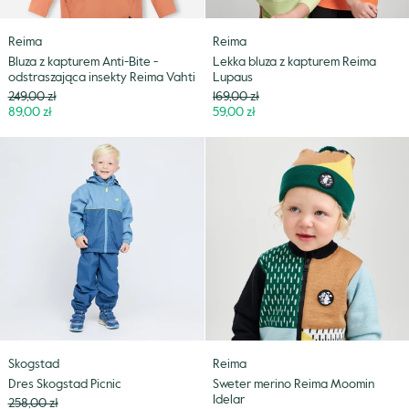
Vahti
Reima
Reima
Bluza z kapturem Anti-Bite -
Lekka bluza z kapturem Reima
odstraszająca insekty Reima Vahti
Lupaus
Cena
Cena
249,00 zł
169,00 zł
Niższa
Niższa
89,00 zł
59,00 zł
cena
cena
Dres
Sweter
Skogstad
merino
Picnic
Reima
Moomin
Idelar
Skogstad
Reima
Dres Skogstad Picnic
Sweter merino Reima Moomin
Idelar
Cena
258,00 zł