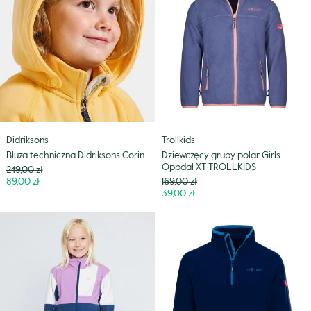
Didriksons
polar
Corin
Girls
Oppdal
XT
TROLLKIDS
Didriksons
Trollkids
Bluza techniczna Didriksons Corin
Dziewczęcy gruby polar Girls
Oppdal XT TROLLKIDS
Cena
249,00 zł
Niższa
Cena
89,00 zł
169,00 zł
cena
Niższa
39,00 zł
cena
Bluza
Bluza
polarowa
polarowa
Skogstad
Nordland
Troms
TROLLKIDS