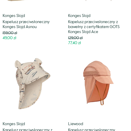
Ace
Konges Slojd
Konges Slojd
Kapelusz przeciwsłoneczny
Kapelusz przeciwsłoneczny z
Konges Slojd Asnou
bawełny z certyfikatem GOTS
Konges Slojd Ace
Cena
159,00 zł
Niższa
Cena
49,00 zł
129,00 zł
cena
Niższa
77,40 zł
cena
Kapelusz
Kapelusz
przeciwsłoneczny
przeciwsłoneczny
z
Liewood
uszkami
Lusia
Konges
Slojd
Aster
Bear
Konges Slojd
Liewood
Kapelusz przeciwsłoneczny z
Kapelusz przeciwsłoneczny