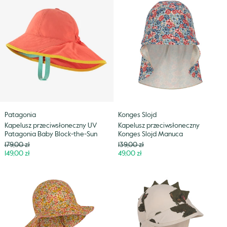
przeciwsłoneczny
przeciwsłoneczny
UV
Konges
Patagonia
Slojd
Baby
Manuca
Block-
the-
Sun
Patagonia
Konges Slojd
Kapelusz przeciwsłoneczny UV
Kapelusz przeciwsłoneczny
Patagonia Baby Block-the-Sun
Konges Slojd Manuca
Cena
Cena
179,00 zł
139,00 zł
Niższa
Niższa
149,00 zł
49,00 zł
cena
cena
Letni
Kapelusz
kapelusz
przeciwsłoneczny
z
dinozaur
szerokim
Konges
rondem
Slojd