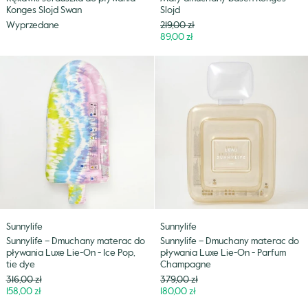
Konges Slojd Swan
Slojd
Cena
Wyprzedane
219,00 zł
Niższa
89,00 zł
cena
Sunnylife
Sunnylife
–
–
Dmuchany
Dmuchany
materac
materac
do
do
pływania
pływania
Luxe
Luxe
Lie-
Lie-
On
On
-
-
Ice
Parfum
Sunnylife
Sunnylife
Pop,
Champagne
Sunnylife – Dmuchany materac do
Sunnylife – Dmuchany materac do
tie
pływania Luxe Lie-On - Ice Pop,
pływania Luxe Lie-On - Parfum
dye
tie dye
Champagne
Cena
Cena
316,00 zł
379,00 zł
Niższa
Niższa
158,00 zł
180,00 zł
cena
cena