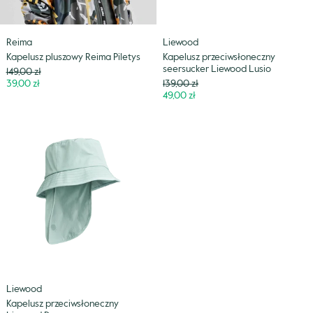
Reima
Liewood
Kapelusz pluszowy Reima Piletys
Kapelusz przeciwsłoneczny
seersucker Liewood Lusio
Cena
149,00 zł
Niższa
Cena
39,00 zł
139,00 zł
cena
Niższa
49,00 zł
cena
Kapelusz
przeciwsłoneczny
Liewood
Damona
Liewood
Kapelusz przeciwsłoneczny