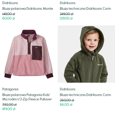
Didriksons
Didriksons
Bluza polarowa Didriksons Monte
Bluza techniczna Didriksons Corin
Cena
Cena
149,00 zł
249,00 zł
Niższa
Niższa
60,00 zł
129,00 zł
cena
cena
Bluza
Bluza
polarowa
techniczna
Patagonia
Didriksons
Kids'
Corin
Microdini
1/2-
Zip
Fleece
Pullover
Patagonia
Didriksons
Bluza polarowa Patagonia Kids'
Bluza techniczna Didriksons Corin
Microdini 1/2-Zip Fleece Pullover
Cena
260,00 zł
Cena
Niższa
392,00 zł
86,00 zł
Niższa
cena
189,00 zł
cena