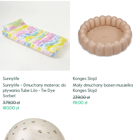
Sunnylife
Mały
–
dmuchany
Dmuchany
basen
materac
muszelka
do
Konges
pływania
Slojd
Tube
Lilo
-
Tie
Dye
Sunnylife
Konges Slojd
Sorbet
Sunnylife – Dmuchany materac do
Mały dmuchany basen muszelka
pływania Tube Lilo - Tie Dye
Konges Slojd
Sorbet
Cena
239,00 zł
Cena
Niższa
379,00 zł
191,00 zł
Niższa
cena
180,00 zł
cena
Dmuchany
zraszacz
ogrodowy