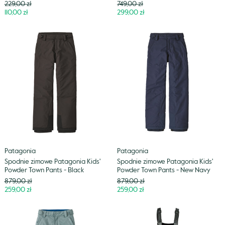
Cena
Cena
229,00 zł
749,00 zł
Niższa
Niższa
110,00 zł
299,00 zł
cena
cena
Spodnie
Spodnie
zimowe
zimowe
Patagonia
Patagonia
Kids'
Kids'
Powder
Powder
Town
Town
Pants
Pants
-
-
Black
New
Navy
Patagonia
Patagonia
Spodnie zimowe Patagonia Kids'
Spodnie zimowe Patagonia Kids'
Powder Town Pants - Black
Powder Town Pants - New Navy
Cena
Cena
879,00 zł
879,00 zł
Niższa
Niższa
259,00 zł
259,00 zł
cena
cena
Spodnie
Spodnie
zimowe
zimowe