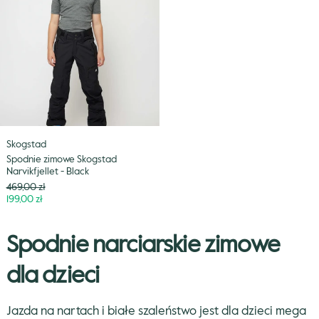
Skogstad
Narvikfjellet
-
Black
Skogstad
Spodnie zimowe Skogstad
Narvikfjellet - Black
Cena
469,00 zł
Niższa
199,00 zł
cena
Spodnie narciarskie zimowe
dla dzieci
Jazda na nartach i białe szaleństwo jest dla dzieci mega