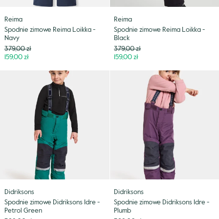
Reima
Reima
Spodnie zimowe Reima Loikka -
Spodnie zimowe Reima Loikka -
Navy
Black
Cena
Cena
379,00 zł
379,00 zł
Niższa
Niższa
159,00 zł
159,00 zł
cena
cena
Spodnie
Spodnie
zimowe
zimowe
Didriksons
Didriksons
Idre
Idre
-
-
Petrol
Plumb
Green
Didriksons
Didriksons
Spodnie zimowe Didriksons Idre -
Spodnie zimowe Didriksons Idre -
Petrol Green
Plumb