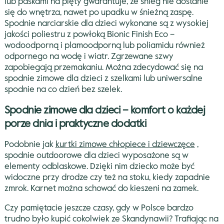
lub paskami na pięty gwarantuje, że śnieg nie dostanie
się do wnętrza, nawet po upadku w śnieżną zaspę.
Spodnie narciarskie dla dzieci wykonane są z wysokiej
jakości poliestru z powłoką Bionic Finish Eco –
wodoodporną i plamoodporną lub poliamidu również
odpornego na wodę i wiatr. Zgrzewane szwy
zapobiegają przemakaniu. Można zdecydować się na
spodnie zimowe dla dzieci z szelkami lub uniwersalne
spodnie na co dzień bez szelek.
Spodnie zimowe dla dzieci – komfort o każdej
porze dnia i praktyczne dodatki
Podobnie jak
kurtki zimowe chłopiece i dziewczęce
,
spodnie outdoorowe dla dzieci wyposażone są w
elementy odblaskowe. Dzięki nim dziecko może być
widoczne przy drodze czy też na stoku, kiedy zapadnie
zmrok. Karnet można schować do kieszeni na zamek.
Czy pamiętacie jeszcze czasy, gdy w Polsce bardzo
trudno było kupić cokolwiek ze Skandynawii? Trafiając na