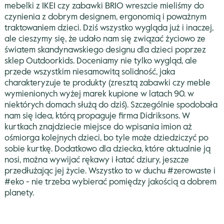
mebelki z IKEI czy zabawki BRIO wreszcie mieliśmy do
czynienia z dobrym designem, ergonomią i poważnym
traktowaniem dzieci. Dziś wszystko wygląda już i inaczej,
ale cieszymy się, że udało nam się związać życiowo ze
światem skandynawskiego designu dla dzieci poprzez
sklep Outdoorkids. Doceniamy nie tylko wygląd, ale
przede wszystkim niesamowitą solidność, jaka
charakteryzuje te produkty (zresztą zabawki czy meble
wymienionych wyżej marek kupione w latach 90. w
niektórych domach służą do dziś). Szczególnie spodobała
nam się idea, którą propaguje firma Didriksons. W
kurtkach znajdziecie miejsce do wpisania imion aż
ośmiorga kolejnych dzieci, bo tyle może dziedziczyć po
sobie kurtkę. Dodatkowo dla dziecka, które aktualnie ją
nosi, można wywijać rękawy i łatać dziury, jeszcze
przedłużając jej życie. Wszystko to w duchu #zerowaste i
#eko - nie trzeba wybierać pomiędzy jakością a dobrem
planety.