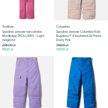
Light
Insulated
magenta
Ski
Pants
-
Dusty
Trollkids
Columbia
Pink
Spodnie zimowe narciarskie
Spodnie zimowe Columbia Kids'
Nordkapp TROLLKIDS - Light
Bugaboo™ II Insulated Ski Pants -
magenta
Dusty Pink
Cena
Cena
298,00 zł
319,00 zł
Niższa
Niższa
119,00 zł
129,00 zł
cena
cena
Spodnie
Spodnie
zimowe
zimowe
Columbia
Columbia
Kids'
Kids'
Bugaboo™
Bugaboo™
II
II
Insulated
Insulated
Ski
Ski
Pants
Pants
-
-