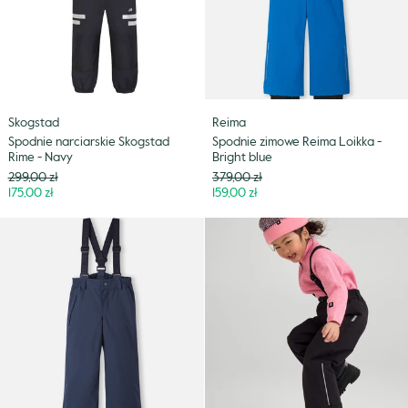
Navy
Bright
blue
Skogstad
Reima
Spodnie narciarskie Skogstad
Spodnie zimowe Reima Loikka -
Rime - Navy
Bright blue
Cena
Cena
299,00 zł
379,00 zł
Niższa
Niższa
175,00 zł
159,00 zł
cena
cena
Spodnie
Spodnie
zimowe
zimowe
Reima
Reima
Loikka
Loikka
-
-
Navy
Black