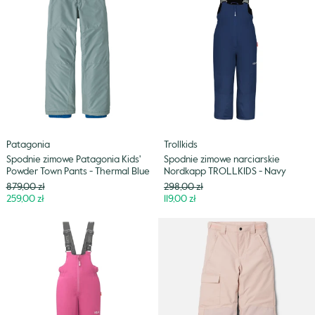
Patagonia
narciarskie
Kids'
Nordkapp
Powder
TROLLKIDS
Town
-
Pants
Navy
-
Thermal
Blue
Patagonia
Trollkids
Spodnie zimowe Patagonia Kids'
Spodnie zimowe narciarskie
Powder Town Pants - Thermal Blue
Nordkapp TROLLKIDS - Navy
Cena
Cena
879,00 zł
298,00 zł
Niższa
Niższa
259,00 zł
119,00 zł
cena
cena
Spodnie
Spodnie
zimowe
zimowe
narciarskie
Columbia
Nordkapp
Kids'
TROLLKIDS
Bugaboo™
-
II