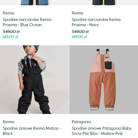
Reima
Reima
Spodnie narciarskie Reima
Spodnie narciarskie Reima
Proxima - Blue Ocean
Proxima - Navy
Cena
Cena
349,00 zł
349,00 zł
Niższa
Niższa
149,00 zł
149,00 zł
cena
cena
Spodnie
Spodnie
zimowe
zimowe
Reima
Patagonia
Matias
Baby
-
Snow
Black
Pile
Bibs
-
Mallow
Pink
Reima
Patagonia
Spodnie zimowe Reima Matias -
Spodnie zimowe Patagonia Baby
Black
Snow Pile Bibs - Mallow Pink