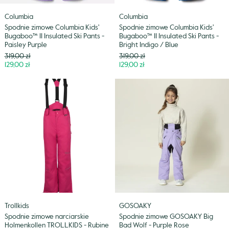
Paisley
Bright
Columbia
Columbia
Purple
Indigo
Spodnie zimowe Columbia Kids'
Spodnie zimowe Columbia Kids'
/
Bugaboo™ II Insulated Ski Pants -
Bugaboo™ II Insulated Ski Pants -
Blue
Paisley Purple
Bright Indigo / Blue
Cena
Cena
319,00 zł
319,00 zł
Niższa
Niższa
129,00 zł
129,00 zł
cena
cena
Spodnie
Spodnie
zimowe
zimowe
narciarskie
GOSOAKY
Holmenkollen
Big
TROLLKIDS
Bad
-
Wolf
Rubine
-
/
Purple
Magenta
Rose
Trollkids
GOSOAKY
Spodnie zimowe narciarskie
Spodnie zimowe GOSOAKY Big
Holmenkollen TROLLKIDS - Rubine
Bad Wolf - Purple Rose